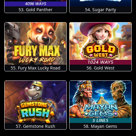
53. Gold Panther
54. Sugar Party
55. Fury Max Lucky Road
56. Gold West
57. Gemstone Rush
58. Mayan Gems