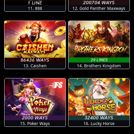
11. 888
12. Gold Panther Maxways
13. Caishen
14. Brothers Kingdom
15. Poker Ways
16. Lucky Horse