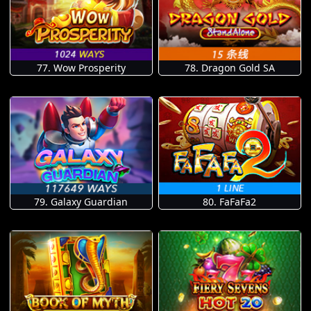
77. Wow Prosperity
78. Dragon Gold SA
79. Galaxy Guardian
80. FaFaFa2