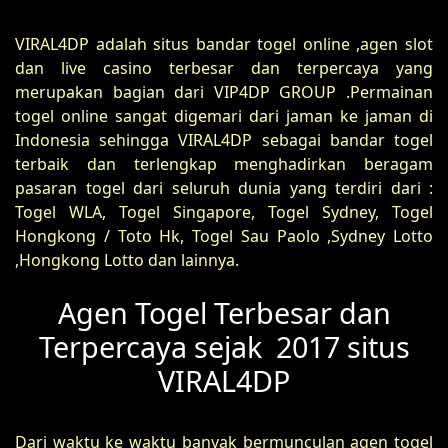
VIRAL4DP adalah situs bandar togel online ,agen slot
dan live casino terbesar dan terpercaya yang
merupakan bagian dari VIP4DP GROUP .Permainan
togel online sangat digemari dari jaman ke jaman di
Indonesia sehingga VIRAL4DP sebagai bandar togel
terbaik dan terlengkap menghadirkan beragam
pasaran togel dari seluruh dunia yang terdiri dari :
Togel WLA, Togel Singapore, Togel Sydney, Togel
Hongkong / Toto Hk, Togel Sau Paolo ,Sydney Lotto
,Hongkong Lotto dan lainnya.
Agen Togel Terbesar dan
Terpercaya sejak 2017 situs
VIRAL4DP
Dari waktu ke waktu banyak bermunculan agen togel