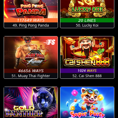
49. Ping Pong Panda
50. Lucky Koi
51. Muay Thai Fighter
52. Cai Shen 888