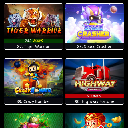
87. Tiger Warrior
88. Space Crasher
89. Crazy Bomber
90. Highway Fortune