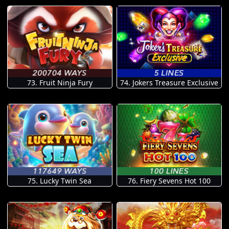
73. Fruit Ninja Fury
74. Jokers Treasure Exclusive
75. Lucky Twin Sea
76. Fiery Sevens Hot 100