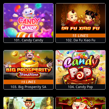
101. Candy Candy
102. Da Fu Xiao Fu
103. Big Prosperity SA
104. Candy Pop