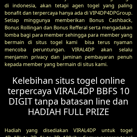
di indonesia, akan tetapi agen togel yang paling
bonafit dan terpercaya hanya ada di VIP4DP4DPGroup.
Setiap minggunya memberikan Bonus Cashback,
Bonus Rollingan dan Bonus Refferal serta mengadakan
lomba bagi para member sehingga para member yang
bermain di situs togel kami bisa terus nyaman
mencoba peruntungan. VIRAL4DP akan selalu
menjamin privacy dan jaminan pembayaran penuh
kepada member yang bermain di situs kami.
Kelebihan situs togel online
terpercaya VIRAL4DP BBFS 10
DIGIT tanpa batasan line dan
HADIAH FULL PRIZE
Hadiah yang disediakan VIRAL4DP untuk togel