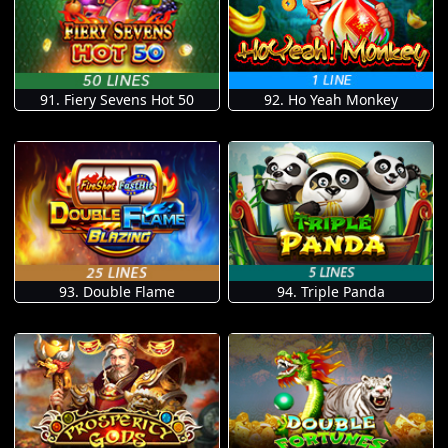
91. Fiery Sevens Hot 50
92. Ho Yeah Monkey
93. Double Flame
94. Triple Panda