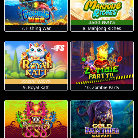
7. Fishing War
8. Mahjong Riches
9. Royal Katt
10. Zombie Party