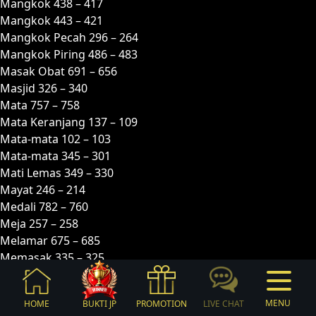
Mangkok 438 – 417
Mangkok 443 – 421
Mangkok Pecah 296 – 264
Mangkok Piring 486 – 483
Masak Obat 691 – 656
Masjid 326 – 340
Mata 757 – 758
Mata Keranjang 137 – 109
Mata-mata 102 – 103
Mata-mata 345 – 301
Mati Lemas 349 – 330
Mayat 246 – 214
Medali 782 – 760
Meja 257 – 258
Melamar 675 – 685
Memasak 335 – 325
Membajak 488 – 467
Membawa Getah 021 – 043
MENU
HOME
BUKTI JP
PROMOTION
LIVE CHAT
Membonceng 943 – 921