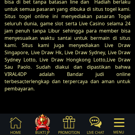
bisa di bet tanpa batasan line dan Hadiah berlaku
untuk semua pasaran yang dibuka di situs togel kami.
Situs togel online ini menyediakan pasaran Togel
seluruh dunia, game slot serta Live Casino selama 24
jam penuh tanpa Libur sehingga para member bisa
menyesuaikan waktu santai untuk bermain di situs
kami. Situs kami juga menyediakan Live Draw
Singapore, Live Draw Hk, Live Draw Sydney, Live Draw
Sydney Lotto, Live Draw Hongkong Lotto,Live Draw
Sau Paolo. Sudah diakui dan dipastikan bahwa
VIRAL4DP adalah Bandar judi online
terbesar,terlengkap dan terpercaya dan aman untuk
pembayaran.
MENU
HOME
BUKTI JP
PROMOTION
LIVE CHAT
LIVE CHAT