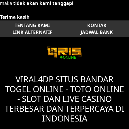
maka
tidak akan kami tanggapi
.
Terima kasih
TENTANG KAMI
KONTAK
LINK ALTERNATIF
JADWAL BANK
VIRAL4DP SITUS BANDAR
TOGEL ONLINE - TOTO ONLINE
- SLOT DAN LIVE CASINO
TERBESAR DAN TERPERCAYA DI
INDONESIA