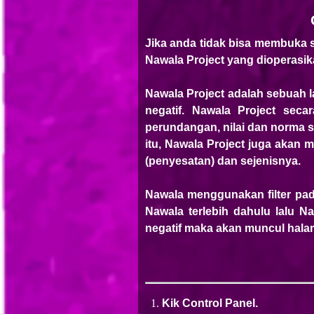
Jika anda tidak bisa membuka si
Nawala Project yang dioperasi
Nawala Project adalah sebuah
negatif. Nawala Project seca
perundangan, nilai dan norma so
itu, Nawala Project juga akan 
(penyesatan) dan sejenisnya.
Nawala menggunakan filter pa
Nawala terlebih dahulu lalu N
negatif maka akan muncul halam
Kik Control Panel.