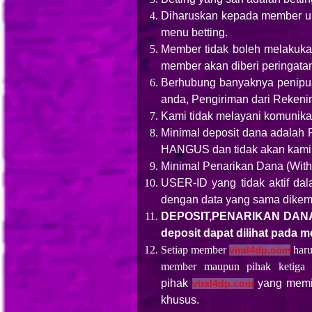
Diharuskan kepada member un
menu betting.
Member tidak boleh melakuka
member akan diberi peringatan
Berhubung banyaknya penipua
anda, Pengiriman dari Rekenin
Kami tidak melayani komunik
Minimal deposit dana adalah 
HANGUS dan tidak akan kami 
Minimal Penarikan Dana (With
USER-ID yang tidak aktif da
dengan data yang sama dikemu
DEPOSIT,PENARIKAN DANA & 
deposit dapat dilihat pada m
Setiap member
haru
viral4dp.com
member maupun pihak ketiga t
pihak
yang memint
viral4dp.com
khusus.