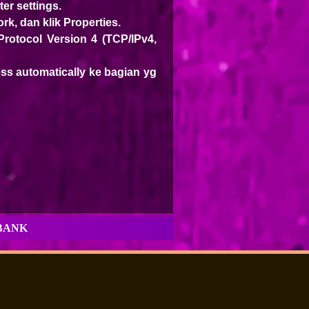
er settings.
k, dan klik Properties.
Protocol Version 4 (TCP/IPv4,
ess automatically ke bagian yg
BANK