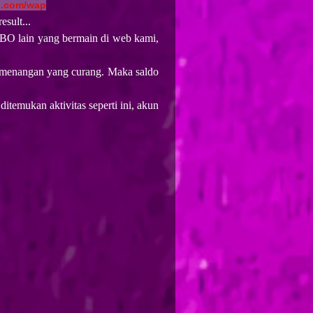
p.com/wap
sult...
 BO lain yang bermain di web kami,
kemenangan yang curang. Maka saldo
itemukan aktivitas seperti ini, akun