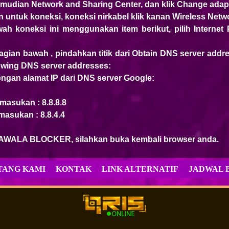
kemudian Network and Sharing Center, dan klik Change adapt
ntuk koneksi, koneksi nirkabel klik kanan Wireless Networ
wah koneksi ini menggunakan item berikut, pilih Internet 
agian bawah , pindahkan titik dari Obtain DNS server addr
owing DNS server addresses:
engan alamat IP dari DNS server Google:
masukan : 8.8.8.8
masukan : 8.8.4.4
NAWALA BLOCKER, silahkan buka kembali browser anda.
TANG KAMI
KONTAK
LINK ALTERNATIF
JADWAL 