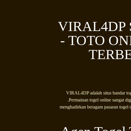
VIRAL4DP
- TOTO ON
TERBE
VIRAL4DP adalah situs bandar tog
.Permainan togel online sangat di
menghadirkan beragam pasaran togel d