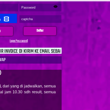
n
Daftar
Lupa Password
KIRIM KE EMAIL SEBAGAI JAMINAN UNTUK KEAMANAN TRANSAKS
WAP
)
 dari yang di jadwalkan, semua
 jam 10.30 sdh result, semua