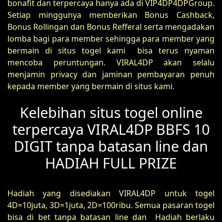
bonafit dan terpercaya hanya ada di VIP4DP4DPGroup.
Setiap minggunya memberikan Bonus Cashback,
Bonus Rollingan dan Bonus Refferal serta mengadakan
lomba bagi para member sehingga para member yang
bermain di situs togel kami bisa terus nyaman
mencoba peruntungan. VIRAL4DP akan selalu
menjamin privacy dan jaminan pembayaran penuh
kepada member yang bermain di situs kami.
Kelebihan situs togel online
terpercaya VIRAL4DP BBFS 10
DIGIT tanpa batasan line dan
HADIAH FULL PRIZE
Hadiah yang disediakan VIRAL4DP untuk togel
4D=10juta, 3D=1juta, 2D=100ribu. Semua pasaran togel
bisa di bet tanpa batasan line dan Hadiah berlaku