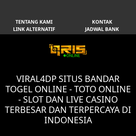
TENTANG KAMI
KONTAK
LINK ALTERNATIF
JADWAL BANK
VIRAL4DP SITUS BANDAR
TOGEL ONLINE - TOTO ONLINE
- SLOT DAN LIVE CASINO
TERBESAR DAN TERPERCAYA DI
INDONESIA