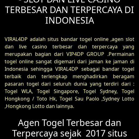
TERBESAR DAN TERPERCAYA DI
INDONESIA
VIRAL4DP adalah situs bandar togel online ,agen slot
dan live casino terbesar dan terpercaya yang
merupakan bagian dari VIP4DP GROUP .Permainan
togel online sangat digemari dari jaman ke jaman di
Indonesia sehingga VIRAL4DP sebagai bandar togel
terbaik dan terlengkap menghadirkan beragam
pasaran togel dari seluruh dunia yang terdiri dari :
Togel WLA, Togel Singapore, Togel Sydney, Togel
Hongkong / Toto Hk, Togel Sau Paolo ,Sydney Lotto
,Hongkong Lotto dan lainnya.
Agen Togel Terbesar dan
Terpercaya sejak 2017 situs