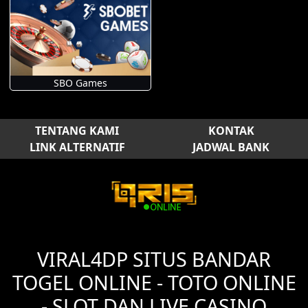
SBO Games
TENTANG KAMI
KONTAK
LINK ALTERNATIF
JADWAL BANK
VIRAL4DP SITUS BANDAR
TOGEL ONLINE - TOTO ONLINE
- SLOT DAN LIVE CASINO