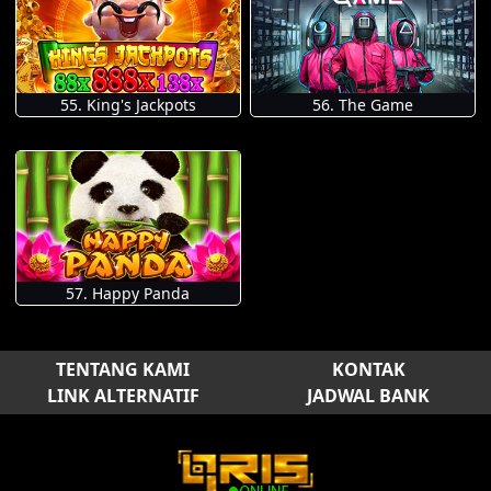
55. King's Jackpots
56. The Game
57. Happy Panda
TENTANG KAMI
KONTAK
LINK ALTERNATIF
JADWAL BANK