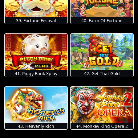
39. Fortune Festival
40. Farm Of Fortune
41. Piggy Bank Xplay
42. Get That Gold
43. Heavenly Rich
44. Monkey King Opera 2