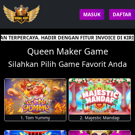
MASUK
DAFTAR
RCAYA. HADIR DENGAN FITUR INVOICE DI KIRIM KE E
Queen Maker Game
Silahkan Pilih Game Favorit Anda
1. Tom Yummy
2. Majestic Mandap