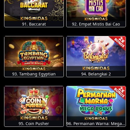
91. Baccarat
92. Empat Mistis Bai Cao
93. Tambang Egyptian
94. Belangkai 2
95. Coin Pusher
96. Permainan Warna: Mega Bonus