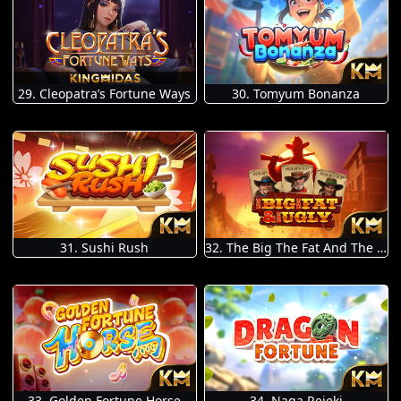
29. Cleopatra’s Fortune Ways
30. Tomyum Bonanza
31. Sushi Rush
32. The Big The Fat And The Ugly
33. Golden Fortune Horse
34. Naga Rejeki