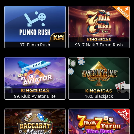
97. Plinko Rush
98. 7 Naik 7 Turun Rush
99. Klub Aviator Elite
100. Blackjack