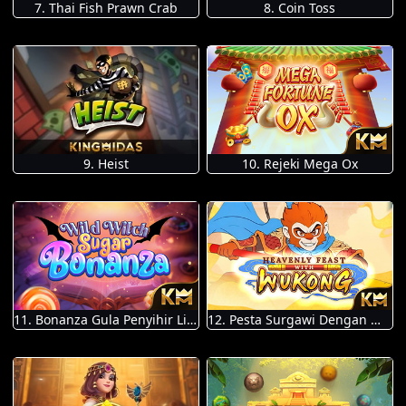
7. Thai Fish Prawn Crab
8. Coin Toss
9. Heist
10. Rejeki Mega Ox
11. Bonanza Gula Penyihir Liar
12. Pesta Surgawi Dengan Wukong