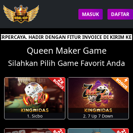
MASUK
DAFTAR
GAN FITUR INVOICE DI KIRIM KE EMAIL SEBAGAI JAM
Queen Maker Game
Silahkan Pilih Game Favorit Anda
1. Sicbo
2. 7 Up 7 Down