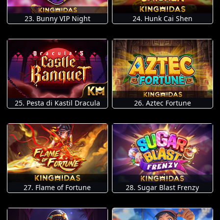
23. Bunny VIP Night
24. Hunk Cai Shen
25. Pesta di Kastil Dracula
26. Aztec Fortune
27. Flame of Fortune
28. Sugar Blast Frenzy